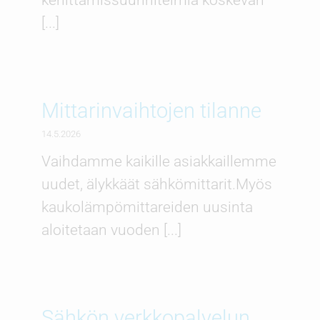
kehittämissuunnitelmia koskevan
[...]
Mittarinvaihtojen tilanne
14.5.2026
Vaihdamme kaikille asiakkaillemme
uudet, älykkäät sähkömittarit.Myös
kaukolämpömittareiden uusinta
aloitetaan vuoden [...]
Sähkön verkkopalvelun