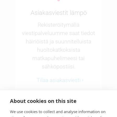
Asiakasviestit lämpö
Rekisteröitymällä
viestipalveluumme saat tiedot
häiriöistä ja suunnitelluista
huoltokatkoksista
matkapuhelimeesi tai
sähköpostiisi.
Tilaa asiakasviesti
About cookies on this site
We use cookies to collect and analyse information on