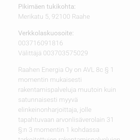
Pikimäen tukikohta:
Merikatu 5, 92100 Raahe
Verkkolaskuosoite:
003716091816
Välittäjä 003703575029
Raahen Energia Oy on AVL 8c § 1
momentin mukaisesti
rakentamispalveluja muutoin kuin
satunnaisesti myyvä
elinkeinonharjoittaja, jolle
tapahtuvaan arvonlisäverolain 31
§:n 3 momentin 1 kohdassa
tarkoitettujen rakentamispalvelujen