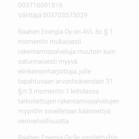
003716091816
Välittäjä 003703575029
Raahen Energia Oy on AVL 8c § 1
momentin mukaisesti
rakentamispalveluja muutoin kuin
satunnaisesti myyvä
elinkeinonharjoittaja, jolle
tapahtuvaan arvonlisäverolain 31
§:n 3 momentin 1 kohdassa
tarkoitettujen rakentamispalvelujen
myyntiin sovelletaan käännettyä
verovelvollisuutta.
Raahen Energia Oy:lle osoitettuihin