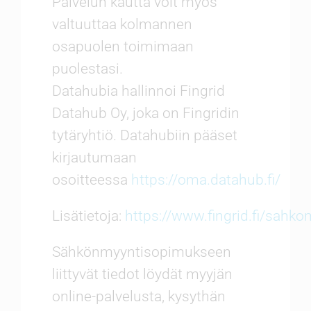
Palvelun kautta voit myös
valtuuttaa kolmannen
osapuolen toimimaan
puolestasi.
Datahubia hallinnoi Fingrid
Datahub Oy, joka on Fingridin
tytäryhtiö. Datahubiin pääset
kirjautumaan
osoitteessa
https://oma.datahub.fi/
Lisätietoja:
https://www.fingrid.fi/sahk
Sähkönmyyntisopimukseen
liittyvät tiedot löydät myyjän
online-palvelusta, kysythän