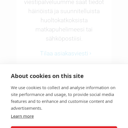
viestipalveluumme saat tiedot
häiriöistä ja suunnitelluista
huoltokatkoksista
matkapuhelimeesi tai
sähköpostiisi.
Tilaa asiakasviesti
About cookies on this site
We use cookies to collect and analyse information on
site performance and usage, to provide social media
Vikapäivystys 24/7
features and to enhance and customise content and
advertisements.
Ilmoitukset häiriöistä 24/7
Learn more
Sähkö:
044 439 3910
Kaukolämpö:
044 439 3911