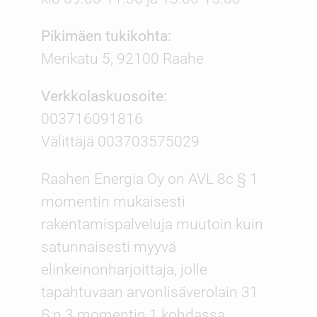
Pikimäen tukikohta:
Merikatu 5, 92100 Raahe
Verkkolaskuosoite:
003716091816
Välittäjä 003703575029
Raahen Energia Oy on AVL 8c § 1
momentin mukaisesti
rakentamispalveluja muutoin kuin
satunnaisesti myyvä
elinkeinonharjoittaja, jolle
tapahtuvaan arvonlisäverolain 31
§:n 3 momentin 1 kohdassa