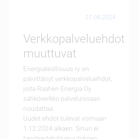
Ennen ja nyt
27.08.2024
Verkkopalveluehdot
muuttuvat
Energiateollisuus ry on
päivittänyt verkkopalveluehdot,
joita Raahen Energia Oy
sähköverkko­ palveluissaan
noudattaa.
Uudet ehdot tulevat voimaan
1.12.2024 alkaen. Sinun ei
tarvitse tehdä muutoksen