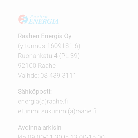
Raahen Energia Oy
(y-tunnus 1609181-6)
Ruonankatu 4 (PL 39)
92100 Raahe
Vaihde: 08 439 3111
Sähköposti:
energia(a)raahe.fi
etunimi.sukunimi(a)raahe.fi
Avoinna arkisin
klo 09.00-11.30 ja 13.00-15.00