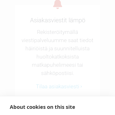
Asiakasviestit lämpö
Rekisteröitymällä
viestipalveluumme saat tiedot
häiriöistä ja suunnitelluista
huoltokatkoksista
matkapuhelimeesi tai
sähköpostiisi.
Tilaa asiakasviesti
About cookies on this site